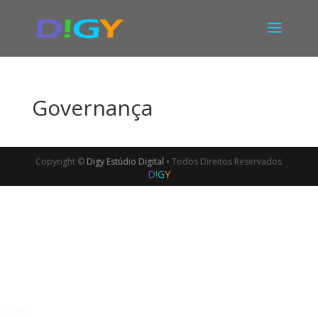
Governança
Copyright ©
Digy Estúdio Digital
• Todos Direitos Reservados
D
!
G
Y